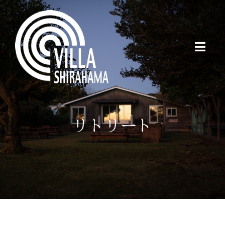
Skip
to
content
Toggl
Naviga
施設案内・遊び方
リトリート
お部屋案内・空室状況
ご予約
アクセス
For foreigners